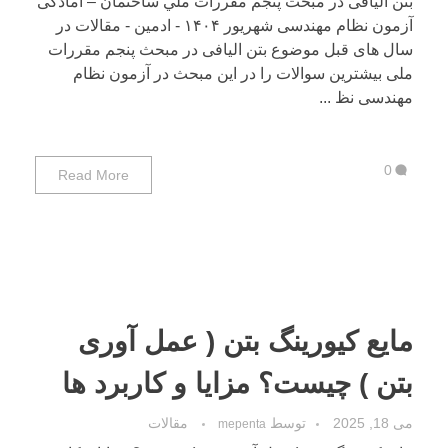
بتن الیافی در مبحث پنجم ﻣﻘﺮرات ﻣﻠّﻲ ﺳﺎﺧﺘﻤﺎن – آمادگی
آزمون نظام مهندسی شهریور ۱۴۰۴ - ادمین - مقالات در
سال های قبل موضوع بتن الیافی در مبحث پنجم مقررات
ملی بیشترین سوالات را در این مبحث در آزمون نظام
مهندسی نظ ...
0
Read More
مایع کیورینگ بتن ( عمل آوری
بتن ) چیست؟ مزایا و کاربرد ها
می 18, 2025
توسط
مقالات
mepenta