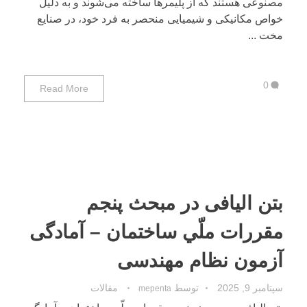
مصنوعی هستند که از پلیمرها ساخته می‌شوند و به دلیل
خواص مکانیکی و شیمیایی منحصر به فرد خود، در صنایع
مخت ...
0
Read More
بتن الیافی در مبحث پنجم
ﻣﻘﺮرات ﻣﻠّﻲ ﺳﺎﺧﺘﻤﺎن – آمادگی
آزمون نظام مهندسی
سپتامبر 9, 2025
توسط
مقالات
mepenta