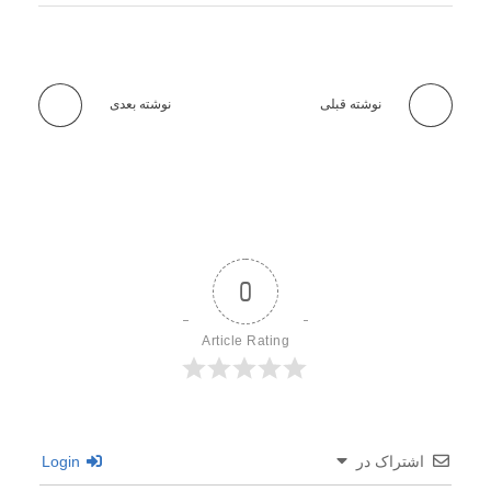
ا
خ
نوشته قبلی
نوشته بعدی
ت
د
ر
ن
0
م
Article Rating
ا
ی
ش
اشتراک در
Login