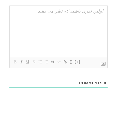
گ
ا
ه
س
ا
خ
{}
[+]
ت
م
COMMENTS
0
ا
ن
آ