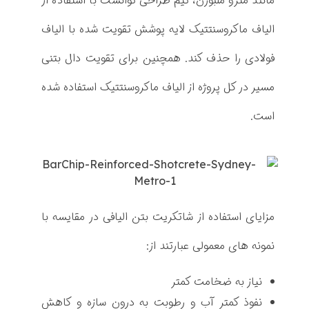
مانند مترو ملبورن، تیم طراحی توانست با استفاده از
ا
الیاف ماکروسنتتیک لایه پوشش تقویت شده با الیاف
س
فولادی را حذف کند. همچنین برای تقویت دال بتنی
ر
مسیر در کل پروژه از الیاف ماکروسنتتیک استفاده شده
ی
است.
و
ر
،
ا
مزایای استفاده از شاتکریت بتن الیافی در مقایسه با
س
نمونه های معمولی عبارتند از:
ت
نیاز به ضخامت کمتر
ر
نفوذ کمتر آب و رطوبت به درون سازه و کاهش