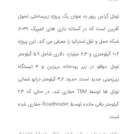
ن
ل
تونل کراس ریور به عنوان یک پروژه زیرساختی تحول
ه
آفرین است که در آستانه بازی های المپیک ۲۰۳۲،
ا
شبکه حمل و نقل استرالیا را معرفی می کند. این پروژه
ی
۱۰,۲ کیلومتری و ۶,۳ میلیارد دلاری شامل ۵,۹ کیلومتر
م
تونل دوقلو در زیر رودخانه بریزبن و ۴ ایستگاه
ت
زیرزمینی جدید است. حدود ۳,۶ کیلومتر درایو شمالی
ر
تونل ها توسط TBM حفاری شد، در حالی که ۲,۳
و
کیلومتر باقی مانده توسط Roadheader حفاری شده
ک
است.
ر